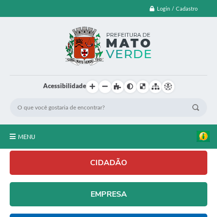
Login / Cadastro
Acessibilidade
MENU
EDITAL DE CHAMAMENTO PUBLICO Nº 003/2026
CIDADÃO
LEI ORÇAMENTÁRIA ANUAL
Emisão de Certidões
EMPRESA
LEILÃO
ISS BANCÁRIO
FARMÁCIA
Licitações