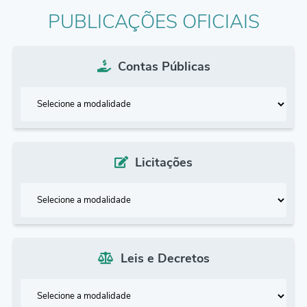
Editais
PUBLICAÇÕES OFICIAIS
Links
Serviços Online
Contas Públicas
Telefones Úteis
A Prefeitura
Enquete
Licitações
Jornal
Agenda
SIC
Diário Oficial
Leis e Decretos
Contato