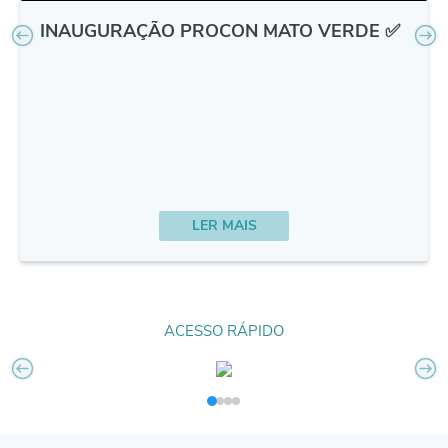
Arquivos para Download
INAUGURAÇÃO PROCON MATO VERDE ✅
Carta de Serviços
Notícias
Turismo
Obras
Conselhos
LER MAIS
Galeria de Vídeos
Secretarias
ACESSO RÁPIDO
Projetos
Contas Públicas
Legislação